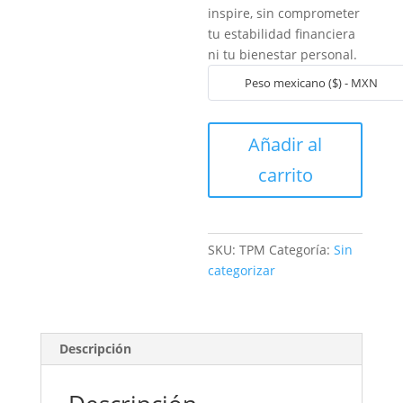
inspire, sin comprometer
tu estabilidad financiera
ni tu bienestar personal.
Peso mexicano ($) - MXN
Tu
Añadir al
vida
carrito
da
para
más
cantidad
SKU:
TPM
Categoría:
Sin
categorizar
Descripción