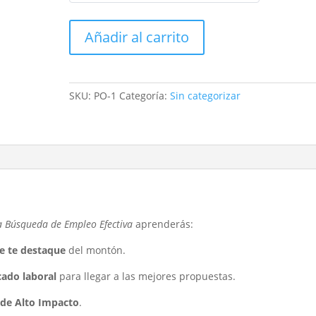
Curso
Añadir al carrito
principios
de
oro
cantidad
SKU:
PO-1
Categoría:
Sin categorizar
a Búsqueda de Empleo Efectiva
aprenderás:
ue te destaque
del montón.
cado laboral
para llegar a las mejores propuestas.
 de Alto Impacto
.