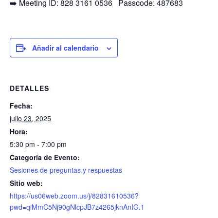
➡️ Meeting ID: 828 3161 0536 Passcode: 487683
Añadir al calendario
DETALLES
Fecha:
julio 23, 2025
Hora:
5:30 pm - 7:00 pm
Categoría de Evento:
Sesiones de preguntas y respuestas
Sitio web:
https://us06web.zoom.us/j/82831610536?
pwd=qiMmC5Nj90gNlcpJB7z4265jknAnIG.1