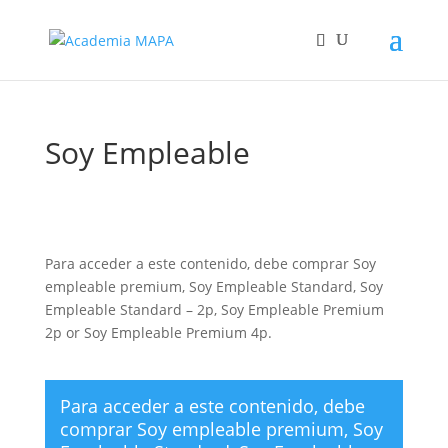
Soy Empleable
Para acceder a este contenido, debe comprar Soy
empleable premium, Soy Empleable Standard, Soy
Empleable Standard – 2p, Soy Empleable Premium
2p or Soy Empleable Premium 4p.
Para acceder a este contenido, debe
comprar
Soy empleable premium
,
Soy